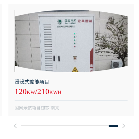
浸没式储能项目
120
/
210
KW
KWH
国网示范项目
江苏·南京