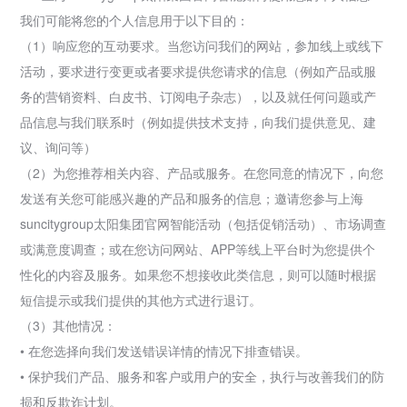
我们可能将您的个人信息用于以下目的：
（1）响应您的互动要求。当您访问我们的网站，参加线上或线下
活动，要求进行变更或者要求提供您请求的信息（例如产品或服
务的营销资料、白皮书、订阅电子杂志），以及就任何问题或产
品信息与我们联系时（例如提供技术支持，向我们提供意见、建
议、询问等）
（2）为您推荐相关内容、产品或服务。在您同意的情况下，向您
发送有关您可能感兴趣的产品和服务的信息；邀请您参与上海
suncitygroup太阳集团官网智能活动（包括促销活动）、市场调查
或满意度调查；或在您访问网站、APP等线上平台时为您提供个
性化的内容及服务。如果您不想接收此类信息，则可以随时根据
短信提示或我们提供的其他方式进行退订。
（3）其他情况：
• 在您选择向我们发送错误详情的情况下排查错误。
• 保护我们产品、服务和客户或用户的安全，执行与改善我们的防
损和反欺诈计划。