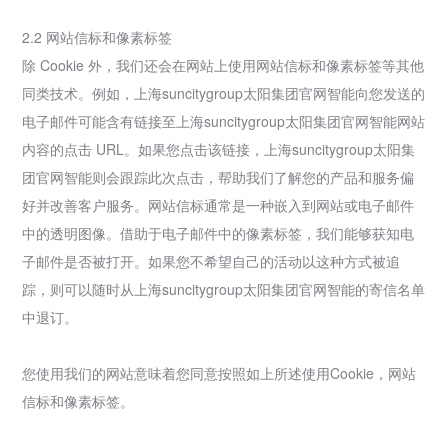
2.2 网站信标和像素标签
除 Cookie 外，我们还会在网站上使用网站信标和像素标签等其他
同类技术。例如，上海suncitygroup太阳集团官网智能向您发送的
电子邮件可能含有链接至上海suncitygroup太阳集团官网智能网站
内容的点击 URL。如果您点击该链接，上海suncitygroup太阳集
团官网智能则会跟踪此次点击，帮助我们了解您的产品和服务偏
好并改善客户服务。网站信标通常是一种嵌入到网站或电子邮件
中的透明图像。借助于电子邮件中的像素标签，我们能够获知电
子邮件是否被打开。如果您不希望自己的活动以这种方式被追
踪，则可以随时从上海suncitygroup太阳集团官网智能的寄信名单
中退订。
您使用我们的网站意味着您同意按照如上所述使用Cookie，网站
信标和像素标签。