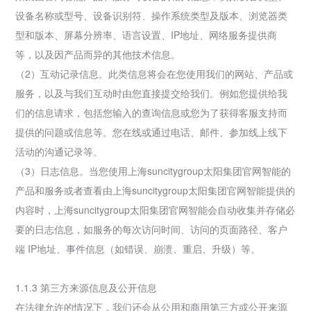
设备名称或型号、设备识别符、操作系统类型及版本、浏览器类
型和版本、屏幕分辨率、语言设置、IP地址、网络服务提供商
等，以及因产品而异的其他技术信息。
（2）互动记录信息。此类信息将会在您使用我们的网站、产品或
服务，以及与我们互动时由您直接提交给我们。例如您提供给我
们的信息请求，包括您输入的查询信息或您为了获得客服支持而
提供的问题或信息等。您在线或通过电话、邮件、参加线上线下
活动的沟通记录等。
（3）日志信息。当您使用上海suncitygroup太阳集团官网智能的
产品和服务或者查看由上海suncitygroup太阳集团官网智能提供的
内容时，上海suncitygroup太阳集团官网智能会自动收集并存储必
要的日志信息，如服务的每次访问时间、访问的页面路径、客户
端 IP地址、事件信息（如错误、崩溃、重启、升级）等。
1.1.3 第三方来源信息及公开信息
在法律允许的情况下，我们还会从公用和商用第三方或公开来源