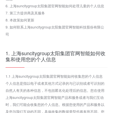
6. 上海suncitygroup太阳集团官网智能如何处理儿童的个人信息
7. 第三方提供商及其服务
8. 本政策如何更新
9. 如何联系上海suncitygroup太阳集团官网智能科技股份有限公
司
1. 上海suncitygroup太阳集团官网智能如何收
集和使用您的个人信息
1.1 上海suncitygroup太阳集团官网智能如何收集您的个人信息
个人信息是指以电子或者其他方式记录的与已识别或者可识别的
自然人有关的各种信息，不包括匿名化处理后的信息。您在使用
上海suncitygroup太阳集团官网智能产品和服务或者与我们互动
时，我们可能会收集您的个人信息。根据您使用的产品和服务以
及您与我们互动的不同，具体收集的数据类型也将有所不同。您