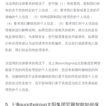
当适用的法律要求的情况下，您可能（1）有权查阅、复制我们持
有的关于您的特定的个人信息；（2）要求我们更新或更正您的不
准确的个人信息；（3）拒绝或限制我们使用您的个人信息；
（4）要求我们删除您的个人信息；（5）要求我们对个人信息处
理规则进行解释说明。如果您想行使相关的权利，请点击此处在
线反馈给我们。为保障安全，您可能需要提供书面请求。如果我
们有合理依据认为这些请求存在欺骗性、无法实行或损害他人隐
私权，我们则会拒绝处理请求。
当适用的法律要求的情况下，当上海suncitygroup太阳集团官网智
能基于您的同意处理您的个人信息时，您还有权随时撤销您的同
意。但撤销同意不会影响撤销前我们基于您的同意处理您个人信
息的合法性及效力，也不影响我们基于其他适当的正当性基础处
理您的个人信息。
5. 上海suncitygroup太阳集团官网智能如何保