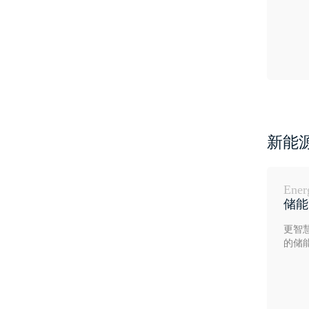
新能
Ener
储能
更智
的储