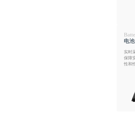
Batt
电池
实时
保障
性和