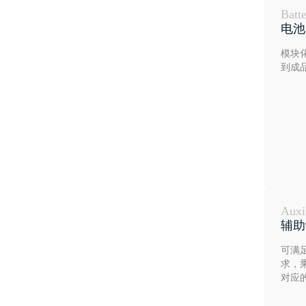
Batt
电池
模块
到成
Auxi
辅助
可满
求，
对应