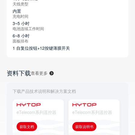
天线类型
内置
充电时间
3~5 小时
电池连续工作时间
6~8 小时
面板排布
1 自复位按钮+12按键薄膜开关
资料下载
查看更多
下载产品技术说明和解决方案文档
eTelecom系列遥控器
eTelecom系列遥控器
eT
获取文档
获取说明书
获